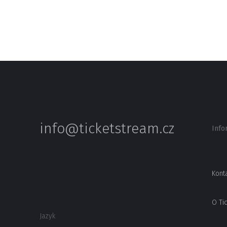
info@ticketstream.cz
Info
Kont
O Ti
Jazyk