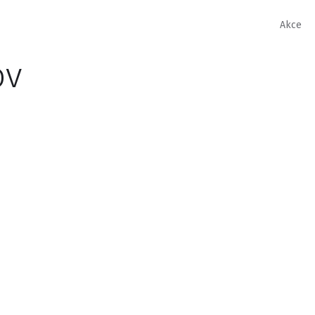
Akce
ov