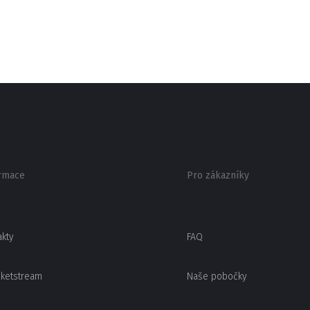
rmace
Pro zákazníky
akty
FAQ
cketstream
Naše pobočky