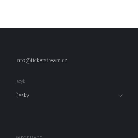
info@ticketstream.cz
Jazyk
Česky