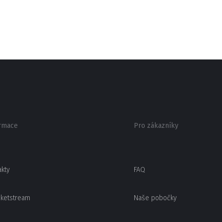
rmace
Pro zákazníky
akty
FAQ
cketstream
Naše pobočky