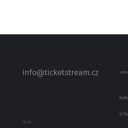
info@ticketstream.cz
Info
Kont
O Ti
Jazyk