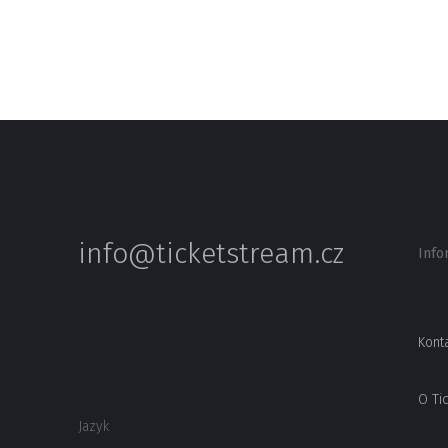
info@ticketstream.cz
Info
Kont
O Ti
Jazyk