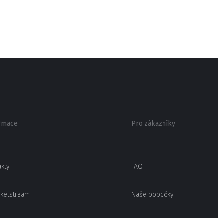
rmace
Pro zákazníky
akty
FAQ
cketstream
Naše pobočky