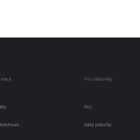
rmace
Pro zákazníky
akty
FAQ
cketstream
Naše pobočky