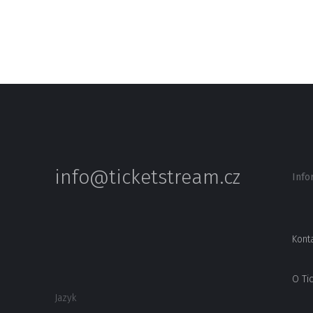
info@ticketstream.cz
Info
Kont
O Ti
Jazyk