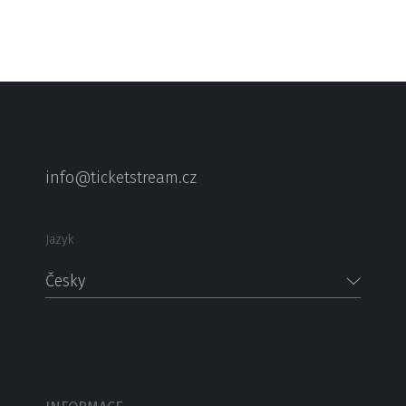
info@ticketstream.cz
Jazyk
Česky