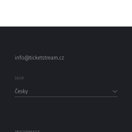
info@ticketstream.cz
Jazyk
Česky