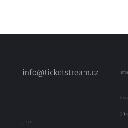
info@ticketstream.cz
Info
Kont
O Ti
Jazyk