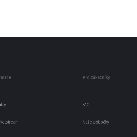
rmace
Pro zákazníky
akty
FAQ
cketstream
Naše pobočky