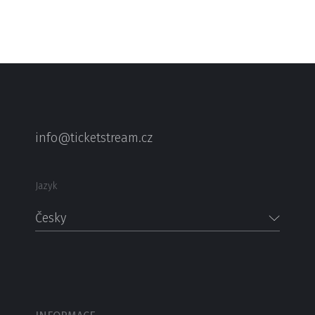
info@ticketstream.cz
Jazyk
Česky