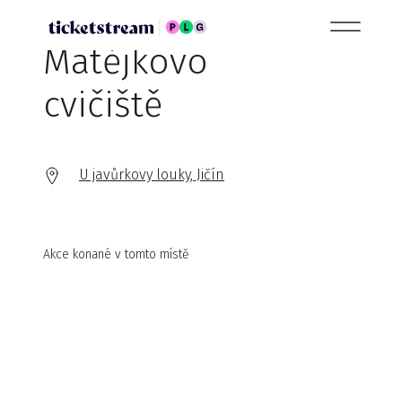
Matějkovo
cvičiště
U javůrkovy louky, Jičín
Akce konané v tomto místě