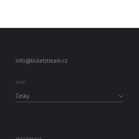
info@ticketstream.cz
Jazyk
Česky