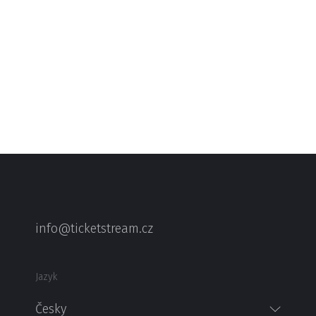
info@ticketstream.cz
Jazyk
Česky