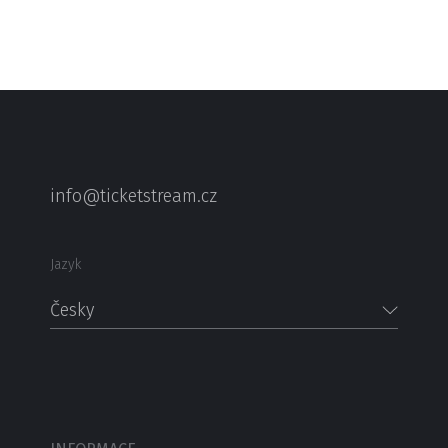
info@ticketstream.cz
Jazyk
Česky