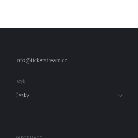
info@ticketstream.cz
Jazyk
Česky