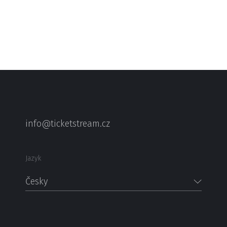
info@ticketstream.cz
Jazyk
Česky