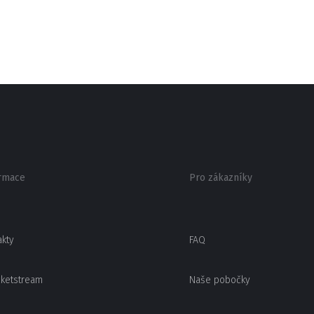
rmace
Pro zákazníky
akty
FAQ
cketstream
Naše pobočky