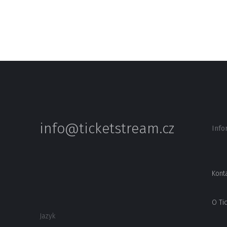
info@ticketstream.cz
Info
Kont
O Ti
Jazyk