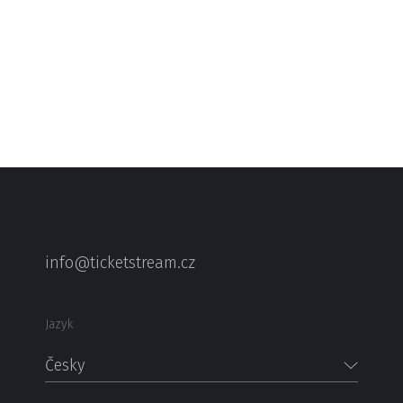
info@ticketstream.cz
Jazyk
Česky