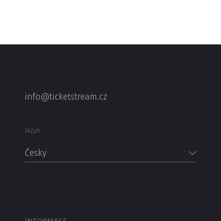
info@ticketstream.cz
Jazyk
Česky