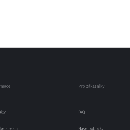
rmace
Pro zákazníky
akty
FAQ
cketstream
Naše pobočky