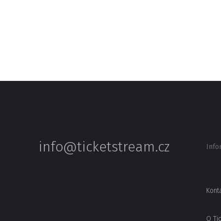
info@ticketstream.cz
Info
Kont
O Ti