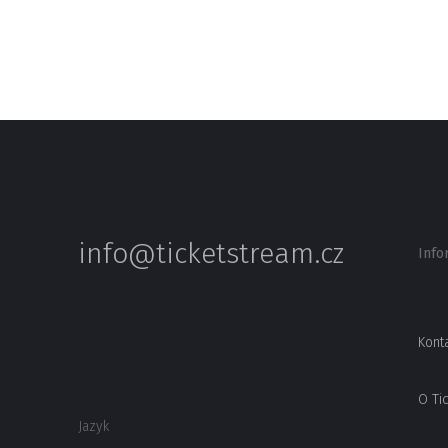
info@ticketstream.cz
Info
Kont
O Ti
Jazyk