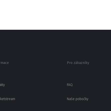
rmace
Pro zákazníky
akty
FAQ
cketstream
Naše pobočky