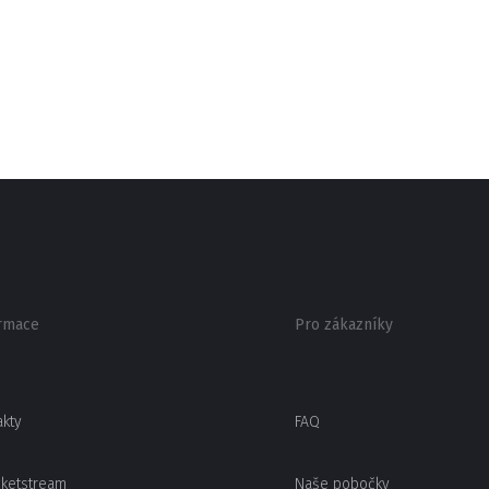
rmace
Pro zákazníky
akty
FAQ
cketstream
Naše pobočky