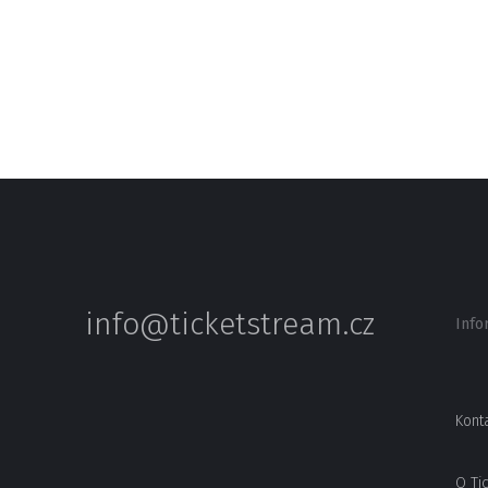
info@ticketstream.cz
Info
Kont
O Ti