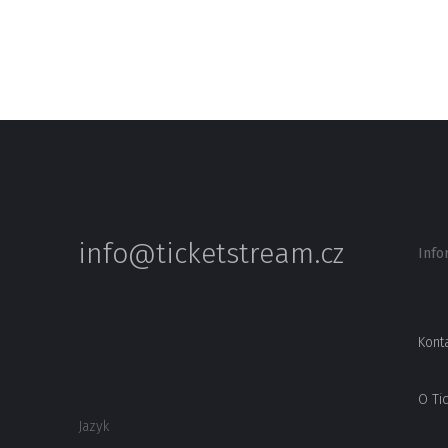
info@ticketstream.cz
Info
Kont
O Ti
Jazyk