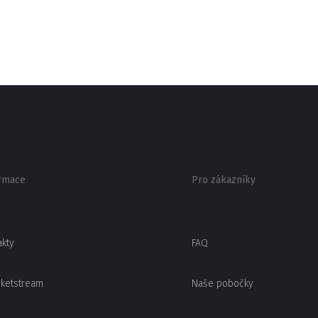
rmace
Pro zákazníky
akty
FAQ
cketstream
Naše pobočky