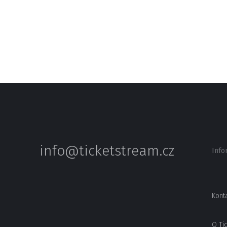
info@ticketstream.cz
Info
Kont
O Ti