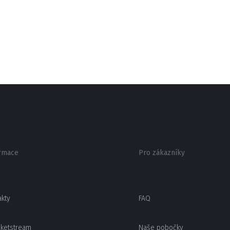
rmace
Pro zákazníky
akty
FAQ
cketstream
Naše pobočky