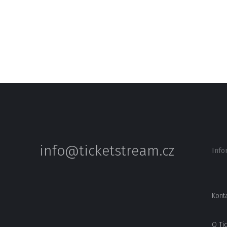
info@ticketstream.cz
Info
Kont
O Ti