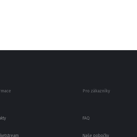
rmace
Pro zákazníky
akty
FAQ
cketstream
Naše pobočky