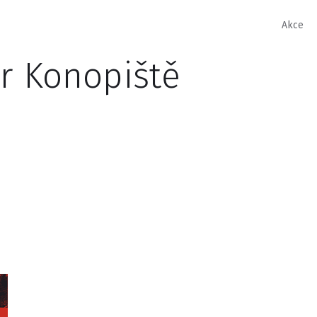
Akce
tr Konopiště