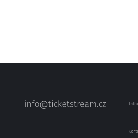
info@ticketstream.cz
Info
Kont