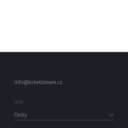
info@ticketstream.cz
Jazyk
Česky