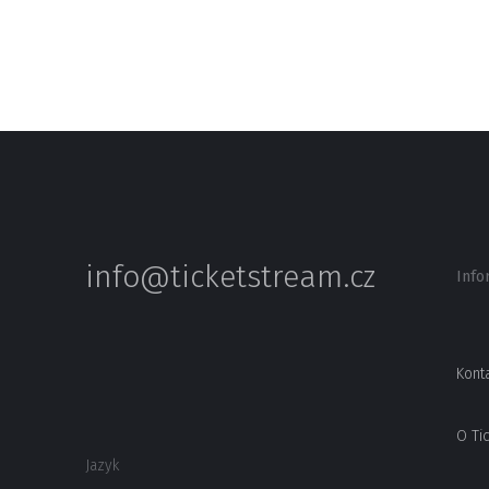
info@ticketstream.cz
Info
Kont
O Ti
Jazyk