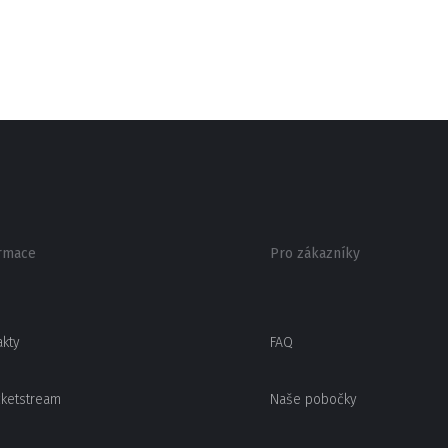
rmace
Pro zákazníky
akty
FAQ
cketstream
Naše pobočky