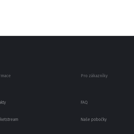
rmace
Pro zákazníky
akty
FAQ
cketstream
Naše pobočky