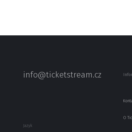
info@ticketstream.cz
Info
Kont
O Ti
Jazyk