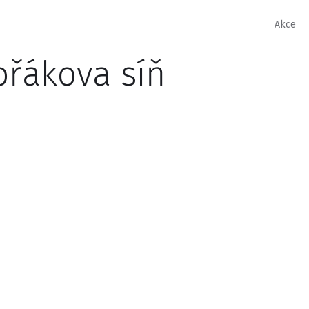
Akce
ořákova síň