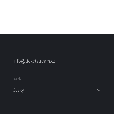
info@ticketstream.cz
Jazyk
Česky