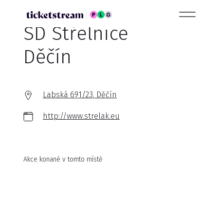
SD Střelnice
Děčín
Labská 691/23, Děčín
http://www.strelak.eu
Akce konané v tomto místě