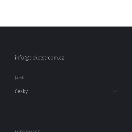
info@ticketstream.cz
Jazyk
Česky