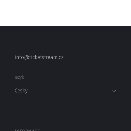
info@ticketstream.cz
Jazyk
Česky