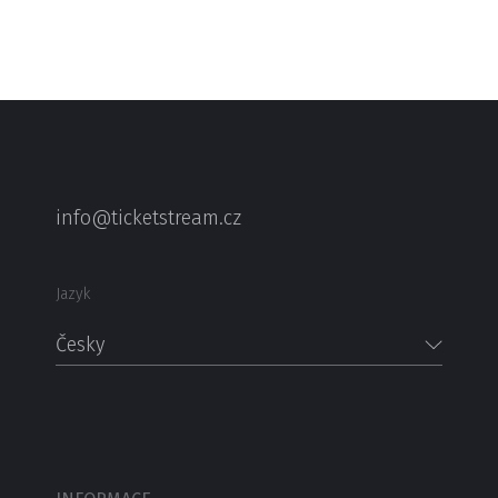
info@ticketstream.cz
Jazyk
Česky