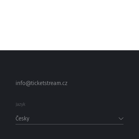
info@ticketstream.cz
Jazyk
Česky