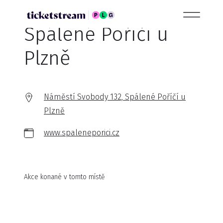
Spálené Poříčí u
Plzně
Náměstí Svobody 132, Spálené Poříčí u
Plzně
www.spaleneporici.cz
Akce konané v tomto místě