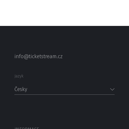
info@ticketstream.cz
Jazyk
Česky