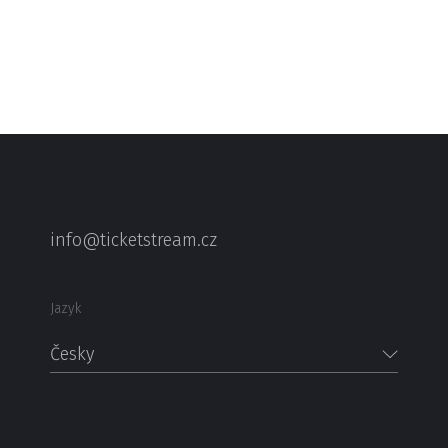
info@ticketstream.cz
Jazyk
Česky