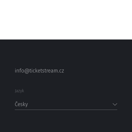
info@ticketstream.cz
Jazyk
Česky