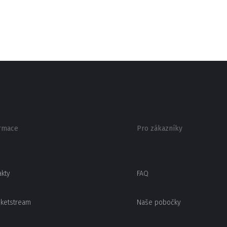
rmace
Pro zákazníky
akty
FAQ
cketstream
Naše pobočky