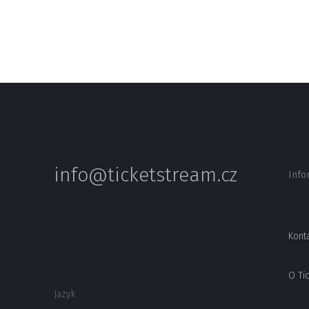
info@ticketstream.cz
Info
Kont
O Ti
Jazyk