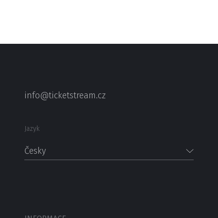
info@ticketstream.cz
Jazyk
Česky