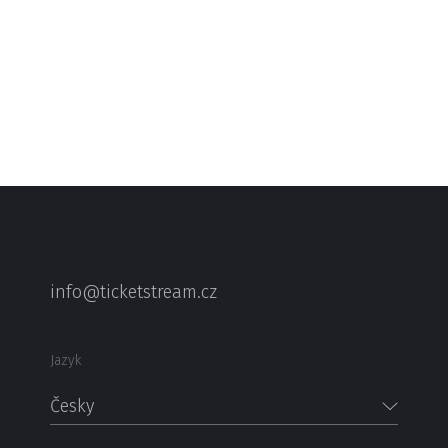
info@ticketstream.cz
Jazyk
Česky