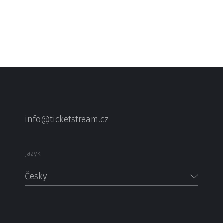
info@ticketstream.cz
Jazyk
Česky