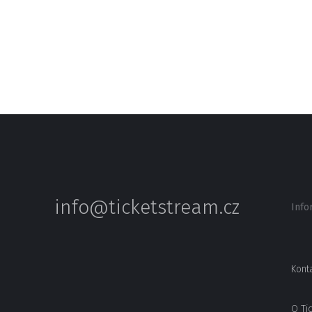
info@ticketstream.cz
Info
Kont
O Ti