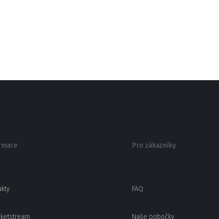
rmace
Pro zákazníky
akty
FAQ
cketstream
Naše pobočky