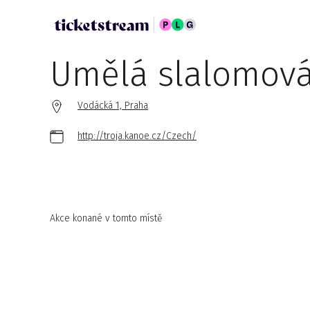
Umělá slalomová
Vodácká 1, Praha
http://troja.kanoe.cz/Czech/
Akce konané v tomto místě