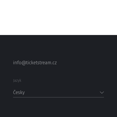
info@ticketstream.cz
Jazyk
Česky