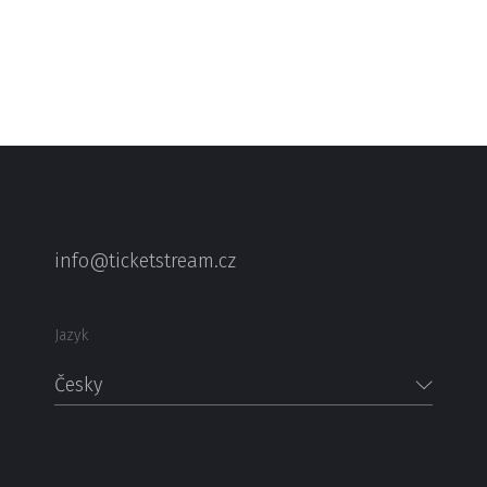
info@ticketstream.cz
Jazyk
Česky