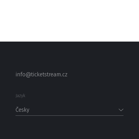
info@ticketstream.cz
Jazyk
Česky