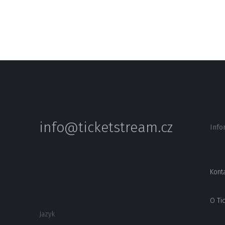
info@ticketstream.cz
Info
Kont
O Ti
Jazyk