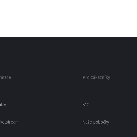
rmace
Pro zákazníky
akty
FAQ
cketstream
Naše pobočky