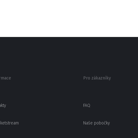
rmace
Pro zákazníky
akty
FAQ
cketstream
Naše pobočky