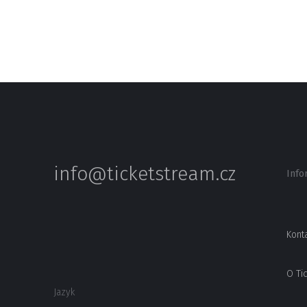
info@ticketstream.cz
Info
Kont
O Ti
Jazyk