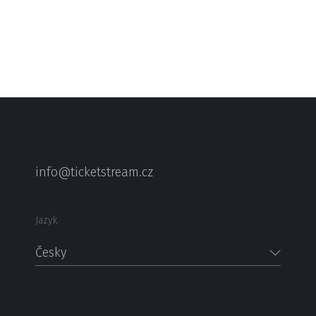
info@ticketstream.cz
Jazyk
Česky