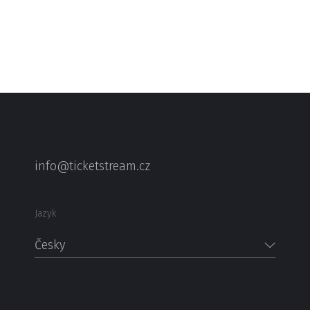
info@ticketstream.cz
Jazyk
Česky