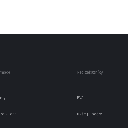
rmace
Pro zákazníky
akty
FAQ
cketstream
Naše pobočky