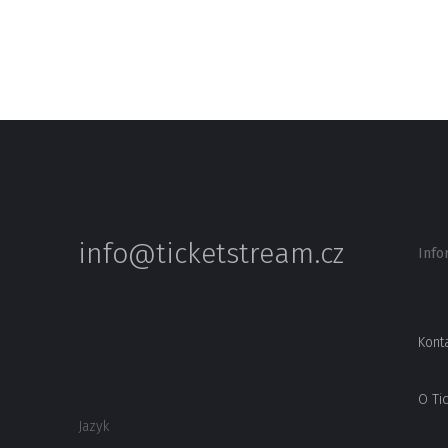
info@ticketstream.cz
Info
Kont
O Ti
Jazyk