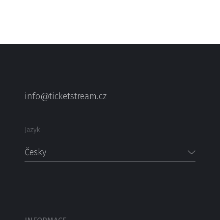
info@ticketstream.cz
Jazyk
Česky