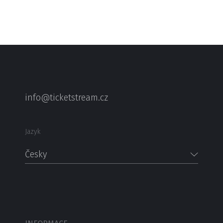
info@ticketstream.cz
Jazyk
Česky